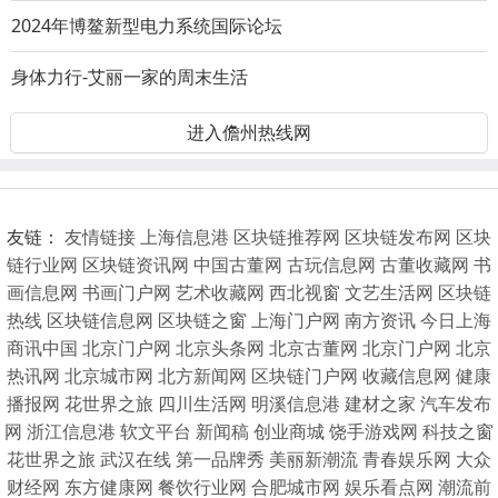
长期出售陌陌号陌陌老女号-陌陌实名号-陌
2024年博鳌新型电力系统国际论坛
身体力行-艾丽一家的周末生活
进入儋州热线网
友链：
友情链接
上海信息港
区块链推荐网
区块链发布网
区块
链行业网
区块链资讯网
中国古董网
古玩信息网
古董收藏网
书
画信息网
书画门户网
艺术收藏网
西北视窗
文艺生活网
区块链
热线
区块链信息网
区块链之窗
上海门户网
南方资讯
今日上海
商讯中国
北京门户网
北京头条网
北京古董网
北京门户网
北京
热讯网
北京城市网
北方新闻网
区块链门户网
收藏信息网
健康
播报网
花世界之旅
四川生活网
明溪信息港
建材之家
汽车发布
网
浙江信息港
软文平台
新闻稿
创业商城
饶手游戏网
科技之窗
花世界之旅
武汉在线
第一品牌秀
美丽新潮流
青春娱乐网
大众
财经网
东方健康网
餐饮行业网
合肥城市网
娱乐看点网
潮流前