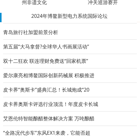
州非遗文化
冲关巡游赛开
2024年博鳌新型电力系统国际论坛
推荐阅读榜
人民出行全国诚心招商，凭能力赚钱，欢迎
青岛旅行社加盟前景分析
身体力行●艾丽网点建设和驿站之行
第五届“大马拿督?全球华人书画展活动”
身体力行●艾丽网点建设和驿站之行
双十二狂欢 联连理财免费送“回家机票”
身体力行●艾丽新产品筹划
爱尔康亮相博鳌国际创新药械展 积极推进
身体力行-艾丽的取经之旅
皮卡界“奥斯卡”盛典汇总！长城炮成“20
身体力行-艾丽一家的周末生活
皮卡界奥斯卡评选行业顶流！年度皮卡长城
醉美黔韵 贵品入浙 首届多彩贵州非遗文化
艾恩伦特智能酿醋整体解决方案 万吨酿醋
入场即领鸡，现场抽泰国双人游+云南双人
“全路况代步车”东风EX1来袭，它能否超