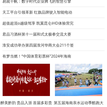
易观千帆：数字时代企业腾飞的智慧引擎
天工平台引领革新 红旗品牌驶入智能电动
超值超混o越级驾享 凯翼昆仑iHD体验营完
君品习酒杯第十一届和式太极拳交流大赛
淮安成功举办第四届淮河华商大会211个签
有梦当燃！“中国体育彩票杯”2024年海南
醉美黔韵 贵品入浙 首届多彩贵
第五届海南亲水运动季酷跑大