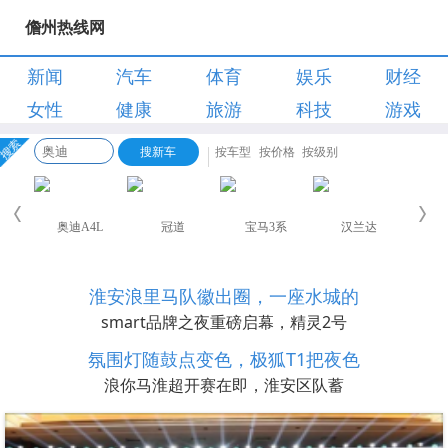
儋州热线网
新闻
汽车
体育
娱乐
财经
女性
健康
旅游
科技
游戏
淮安浪里马队徽出圈，一座水城的
smart品牌之夜重磅启幕，精灵2号
氛围灯随鼓点变色，极狐T1把夜色
浪你马淮超开赛在即，淮安区队蓄