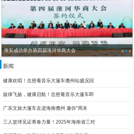
淮安成功举办第四届淮河华商大会
新闻
健康欢唱！念慈菴音乐大篷车儋州站盛况回
旋律飞扬，健康启航！念慈菴音乐大篷车即
广东文旅大篷车走进海南儋州 邀你“周末
三人篮球见证青春力量！2025年海南省三对